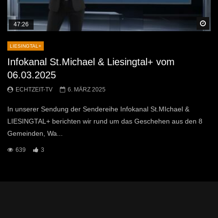
Sp
47:26
LIESINGTAL+
Infokanal St.Michael & Liesingtal+ vom
06.03.2025
ECHTZEIT-TV
6. MÄRZ 2025
In unserer Sendung der Sendereihe Infokanal St.MIchael &
LIESINGTAL+ berichten wir rund um das Geschehen aus den 8
Gemeinden, Wa...
639
3