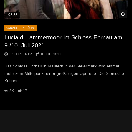
Sp
02:22
KABARETT & BÜHNE
Lucia di Lammermoor im Schloss Ehrnau am
9./10. Juli 2021
ECHTZEIT-TV
8. JULI 2021
Das Schloss Ehrnau in Mautern in der Steiermark wird einmal
mehr zum Mittelpunkt einer großartigen Operette. Die Steirische
Kulturst...
2K
17