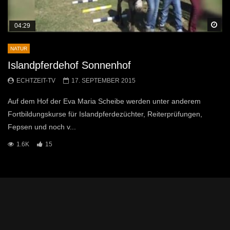
Sp
04:29
NATUR
Islandpferdehof Sonnenhof
ECHTZEIT-TV
17. SEPTEMBER 2015
Auf dem Hof der Eva Maria Scheibe werden unter anderem
Fortbildungskurse für Islandpferdezüchter, Reiterprüfungen,
Fepsen und noch v...
1.6K
15