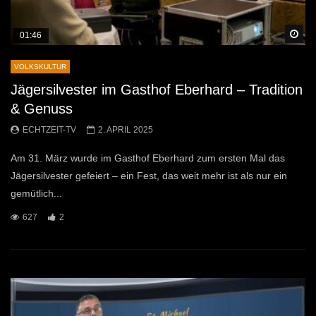
Sp
01:46
VOLKSKULTUR
Jägersilvester im Gasthof Eberhard – Tradition
& Genuss
ECHTZEIT-TV
2. APRIL 2025
Am 31. März wurde im Gasthof Eberhard zum ersten Mal das
Jägersilvester gefeiert – ein Fest, das weit mehr ist als nur ein
gemütlich...
627
2