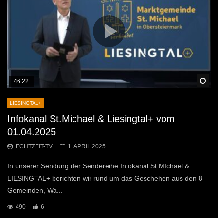
Sp
46:22
LIESINGTAL+
Infokanal St.Michael & Liesingtal+ vom
01.04.2025
ECHTZEIT-TV
1. APRIL 2025
In unserer Sendung der Sendereihe Infokanal St.MIchael &
LIESINGTAL+ berichten wir rund um das Geschehen aus den 8
Gemeinden, Wa...
490
6