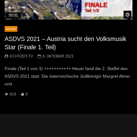
Sp
50:01
MUSIK
ASDVS 2021 – Austria sucht den Volksmusik
Star (Finale 1. Teil)
ECHTZEIT-TV
8. OKTOBER 2021
Finale (Teil 1 von 3) +++++++++++ Heuer fand die 2. Staffel des
ASDVS 2021 statt. Die österreichische Jodlkönigin Margret Almer
und...
819
6