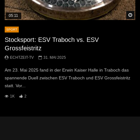
Sp
05:11
SPORT
Stocksport: ESV Traboch vs. ESV
Grossfeistritz
ECHTZEIT-TV
31. MAI 2025
Am 23. Mai 2025 fand in der Erwin Kaiser Halle in Traboch das
spannende Duell zwischen ESV Traboch und ESV Grossfeistritz
statt. Vor...
1K
2