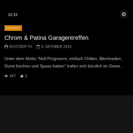
Sp
02:33
ECHTZEIT
Chrom & Patina Garagentreffen
ECHTZEIT-TV
5. OKTOBER 2015
Unter dem Motto “Null Programm, einfach Chillen, Blechreden,
Durst löschen und Spass haben” trafen sich kürzlich im Gewe...
497
3