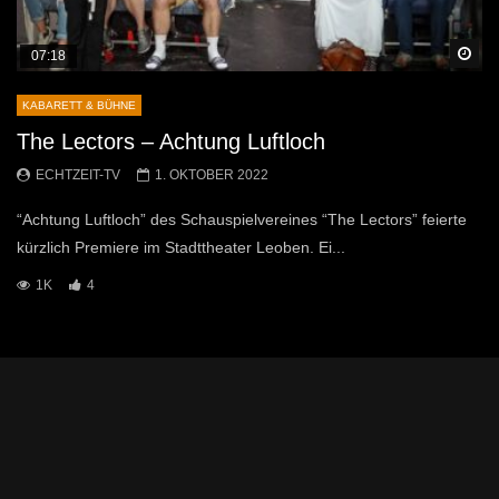
Sp
07:18
KABARETT & BÜHNE
The Lectors – Achtung Luftloch
ECHTZEIT-TV
1. OKTOBER 2022
“Achtung Luftloch” des Schauspielvereines “The Lectors” feierte
kürzlich Premiere im Stadttheater Leoben. Ei...
1K
4