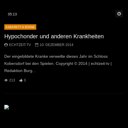
Sp
05:13
KABARETT & BÜHNE
Hypochonder und anderen Krankheiten
ECHTZEIT-TV
10. DEZEMBER 2014
Der eingebildete Kranke verweilte dieses Jahr im Schloss
Kobersdorf bei den Spielen. Copyright © 2014 | echtzeit-tv |
Redaktion Burg...
213
0