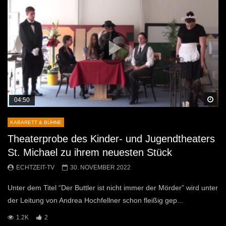
Sp
04:50
KABARETT & BÜHNE
Theaterprobe des Kinder- und Jugendtheaters
St. Michael zu ihrem neuesten Stück
ECHTZEIT-TV
30. NOVEMBER 2022
Unter dem Titel “Der Buttler ist nicht immer der Mörder” wird unter
der Leitung von Andrea Hochfellner schon fleißig gep...
1.2K
2