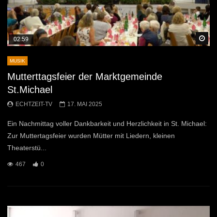
Sp
02:59
MUSIK
Mutterttagsfeier der Marktgemeinde
St.Michael
ECHTZEIT-TV
17. MAI 2025
Ein Nachmittag voller Dankbarkeit und Herzlichkeit in St. Michael:
Zur Muttertagsfeier wurden Mütter mit Liedern, kleinen
Theaterstü...
467
0