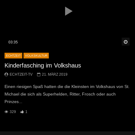
Sp
03:35
ECHTZEIT
VOLKSKULTUR
Kinderfasching im Volkshaus
ECHTZEIT-TV
21. MÄRZ 2019
Einen riesigen Spaß hatten die die Kleinsten im Volkshaus von St.
Michael die sich als Superhelden, Ritter, Frosch oder auch
Prinzes...
329
1