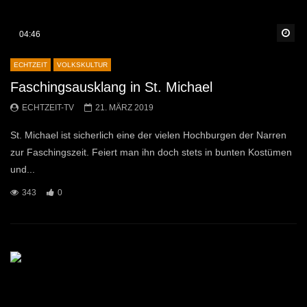
Sp
04:46
ECHTZEIT
VOLKSKULTUR
Faschingsausklang in St. Michael
ECHTZEIT-TV
21. MÄRZ 2019
St. Michael ist sicherlich eine der vielen Hochburgen der Narren
zur Faschingszeit. Feiert man ihn doch stets in bunten Kostümen
und...
343
0