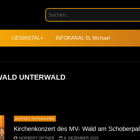
LIESINGTAL+
INFOKANAL St. Michael
 WALD UNTERWALD
ECHTZEIT FOTOGALERIE
Kirchenkonzert des MV- Wald am Schoberpa
NORBERT ORTNER
8. DEZEMBER 2025