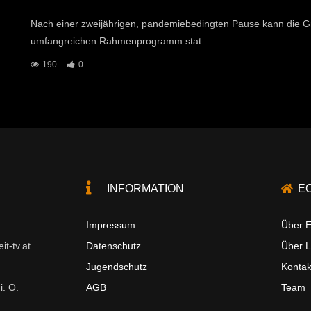
Nach einer zweijährigen, pandemiebedingten Pause kann die G
umfangreichen Rahmenprogramm stat...
190
0
INFORMATION
E
Impressum
Über E
t-tv.at
Datenschutz
Über 
Jugendschutz
Kontak
i. O.
AGB
Team