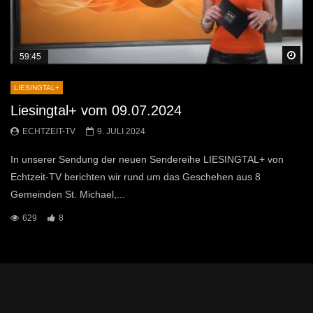
Sp
59:45
LIESINGTAL+
Liesingtal+ vom 09.07.2024
ECHTZEIT-TV
9. JULI 2024
In unserer Sendung der neuen Sendereihe LIESINGTAL+ von
Echtzeit-TV berichten wir rund um das Geschehen aus 8
Gemeinden St. Michael,...
629
8