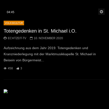
Sp
04:45
VOLKSKULTUR
Totengedenken in St. Michael i.O.
ECHTZEIT-TV
10. NOVEMBER 2020
Aufzeichnung aus dem Jahr 2019. Totengedenken und
Kranzniederlegung mit der Marktmusikkapelle St. Michael in
Beisein von Bürgermeist...
458
3