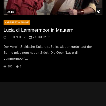
Sp
09:15
KABARETT & BÜHNE
Lucia di Lammermoor in Mautern
ECHTZEIT-TV
27. JULI 2021
Der Verein Steirische Kulturstraße ist wieder zurück auf der
Bühne mit einem neuen Stück. Die Oper “Lucia di
Lammermoor”...
886
7