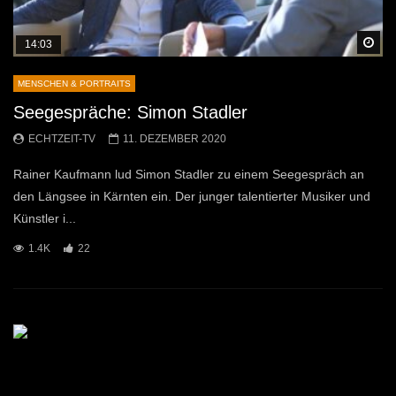
Sp
14:03
MENSCHEN & PORTRAITS
Seegespräche: Simon Stadler
ECHTZEIT-TV
11. DEZEMBER 2020
Rainer Kaufmann lud Simon Stadler zu einem Seegespräch an
den Längsee in Kärnten ein. Der junger talentierter Musiker und
Künstler i...
1.4K
22