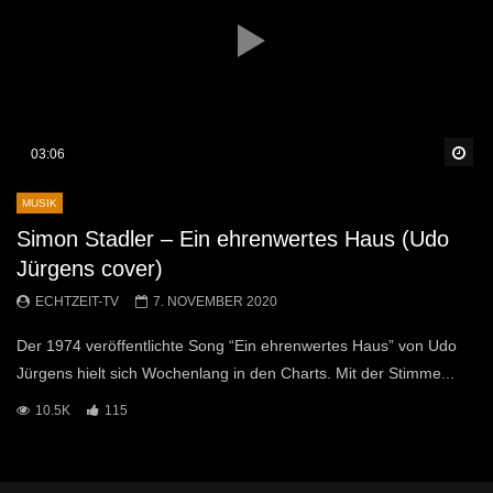
Sp
03:06
MUSIK
Simon Stadler – Ein ehrenwertes Haus (Udo
Jürgens cover)
ECHTZEIT-TV
7. NOVEMBER 2020
Der 1974 veröffentlichte Song “Ein ehrenwertes Haus” von Udo
Jürgens hielt sich Wochenlang in den Charts. Mit der Stimme...
10.5K
115