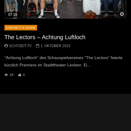
Sp
07:18
KABARETT & BÜHNE
The Lectors – Achtung Luftloch
ECHTZEIT-TV
1. OKTOBER 2022
“Achtung Luftloch” des Schauspielvereines “The Lectors” feierte
kürzlich Premiere im Stadttheater Leoben. Ei...
1K
4