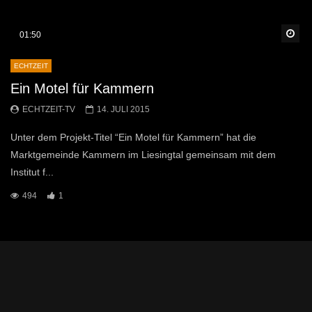
Sp
01:50
ECHTZEIT
Ein Motel für Kammern
ECHTZEIT-TV
14. JULI 2015
Unter dem Projekt-Titel “Ein Motel für Kammern” hat die
Marktgemeinde Kammern im Liesingtal gemeinsam mit dem
Institut f...
494
1