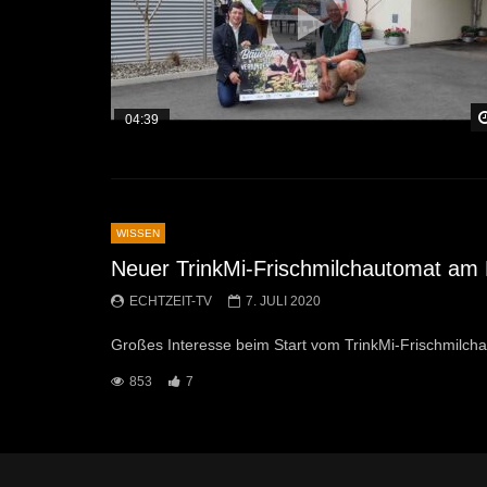
04:39
WISSEN
Neuer TrinkMi-Frischmilchautomat am 
ECHTZEIT-TV
7. JULI 2020
Großes Interesse beim Start vom TrinkMi-Frischmilcha
853
7