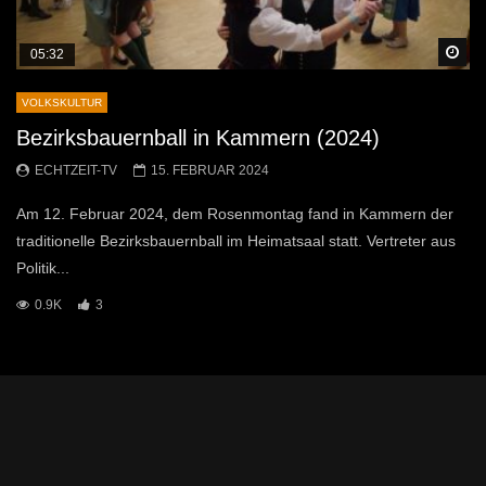
Sp
05:32
VOLKSKULTUR
Bezirksbauernball in Kammern (2024)
ECHTZEIT-TV
15. FEBRUAR 2024
Am 12. Februar 2024, dem Rosenmontag fand in Kammern der
traditionelle Bezirksbauernball im Heimatsaal statt. Vertreter aus
Politik...
0.9K
3