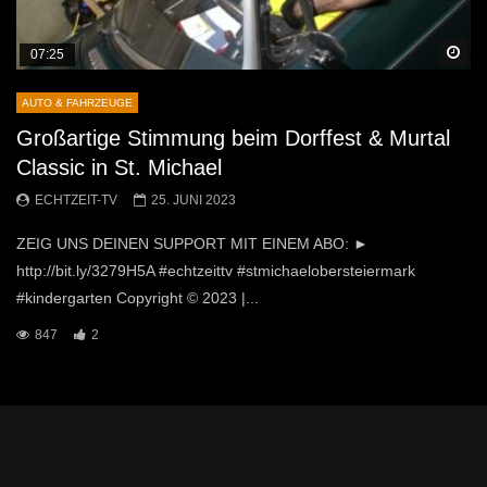
Sp
07:25
AUTO & FAHRZEUGE
Großartige Stimmung beim Dorffest & Murtal
Classic in St. Michael
ECHTZEIT-TV
25. JUNI 2023
ZEIG UNS DEINEN SUPPORT MIT EINEM ABO: ►
http://bit.ly/3279H5A #echtzeittv #stmichaelobersteiermark
#kindergarten Copyright © 2023 |...
847
2