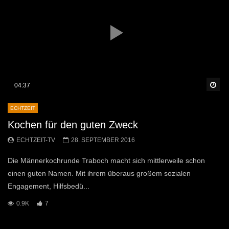
Sp
04:37
ECHTZEIT
Kochen für den guten Zweck
ECHTZEIT-TV
28. SEPTEMBER 2016
Die Männerkochrunde Traboch macht sich mittlerweile schon
einen guten Namen. Mit ihrem überaus großem sozialen
Engagement, Hilfsbedü...
0.9K
7