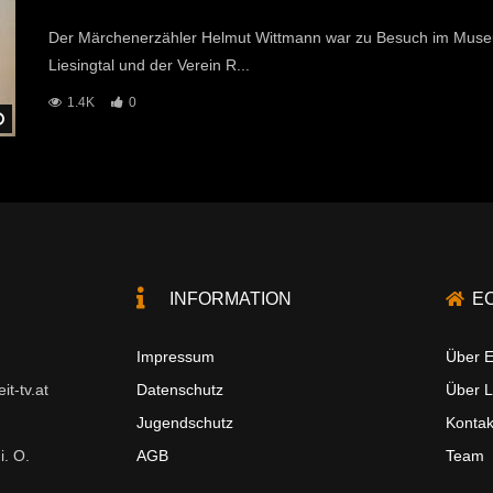
Der Märchenerzähler Helmut Wittmann war zu Besuch im Mu
Liesingtal und der Verein R...
1.4K
0
Später Ansehen
INFORMATION
E
Impressum
Über E
t-tv.at
Datenschutz
Über 
Jugendschutz
Kontak
i. O.
AGB
Team