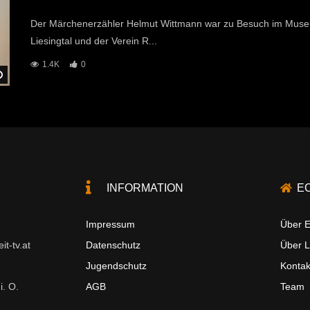
Der Märchenerzähler Helmut Wittmann war zu Besuch im Mu
Liesingtal und der Verein R...
1.4K
0
Später Ansehen
INFORMATION
E
Impressum
Über E
t-tv.at
Datenschutz
Über 
Jugendschutz
Kontak
i. O.
AGB
Team