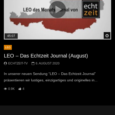
Sp
45:07
LEO
LEO – Das Echtzeit Journal (August)
ECHTZEIT-TV
6. AUGUST 2020
In unserer neuen Sendung “LEO – Das Echtzeit Journal”
präsentieren wir lustiges, einzigartiges und originelles in...
0.9K
4