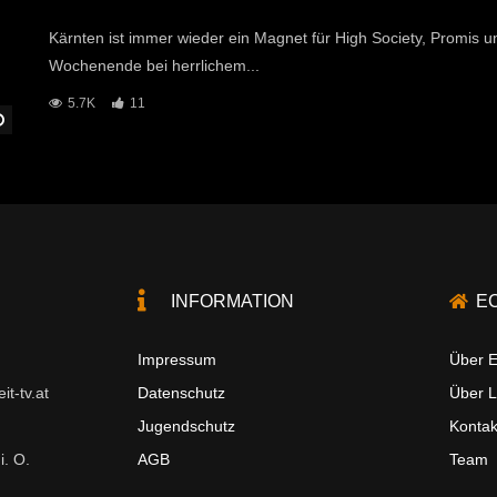
Kärnten ist immer wieder ein Magnet für High Society, Promis u
Wochenende bei herrlichem...
5.7K
11
Später Ansehen
INFORMATION
E
Impressum
Über E
t-tv.at
Datenschutz
Über 
Jugendschutz
Kontak
i. O.
AGB
Team