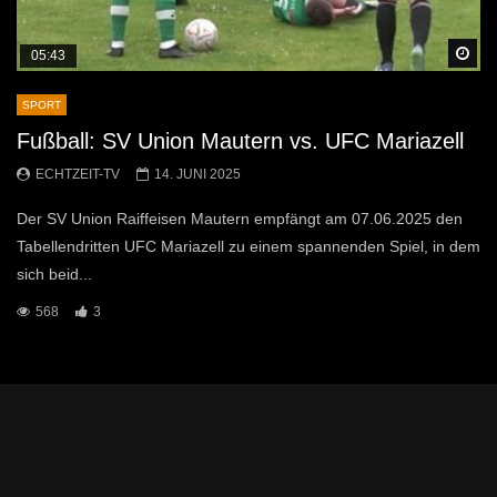
Sp
05:43
SPORT
Fußball: SV Union Mautern vs. UFC Mariazell
ECHTZEIT-TV
14. JUNI 2025
Der SV Union Raiffeisen Mautern empfängt am 07.06.2025 den
Tabellendritten UFC Mariazell zu einem spannenden Spiel, in dem
sich beid...
568
3