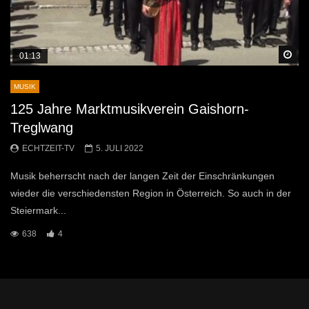
Sp
01:13
MUSIK
125 Jahre Marktmusikverein Gaishorn-
Treglwang
ECHTZEIT-TV
5. JULI 2022
Musik beherrscht nach der langen Zeit der Einschränkungen
wieder die verschiedensten Region in Österreich. So auch in der
Steiermark...
638
4