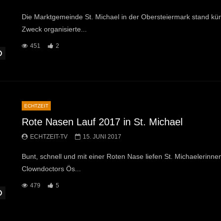
Die Marktgemeinde St. Michael in der Obersteiermark stand kürz
Zweck organisierte...
451
2
Später Ansehen
ECHTZEIT
Rote Nasen Lauf 2017 in St. Michael
ECHTZEIT-TV
15. JUNI 2017
Bunt, schnell und mit einer Roten Nase liefen St. Michaelerinne
Clowndoctors Ös...
479
5
Später Ansehen