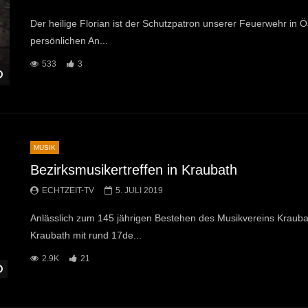
Der heilige Florian ist der Schutzpatron unserer Feuerwehr in 
persönlichen An...
533
3
Später Ansehen
MUSIK
Bezirksmusikertreffen in Kraubath
ECHTZEIT-TV
5. JULI 2019
Anlässlich zum 145 jährigen Bestehen des Musikvereins Kraubat
Kraubath mit rund 17de...
2.9K
21
Später Ansehen