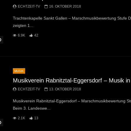
ECHTZEIT-TV
16. OKTOBER 2018
Trachtenkapelle Sankt Gallen – Marschmusikbewertung Stufe 
zeigten 1...
6.9K
42
Später Ansehen
MUSIK
Musikverein Rabnitztal-Eggersdorf – Musik 
ECHTZEIT-TV
13. OKTOBER 2018
Musikverein Rabnitztal-Eggersdorf – Marschmusikbewertung St
Beim 3. Landeswe...
2.1K
13
Später Ansehen