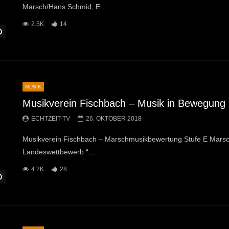
Marsch/Hans Schmid, E...
2.5K
14
Später Ansehen
MUSIK
Musikverein Fischbach – Musik in Bewegung 
ECHTZEIT-TV
26. OKTOBER 2018
Musikverein Fischbach – Marschmusikbewertung Stufe E Marsc
Landeswettbewerb “...
4.2K
28
Später Ansehen