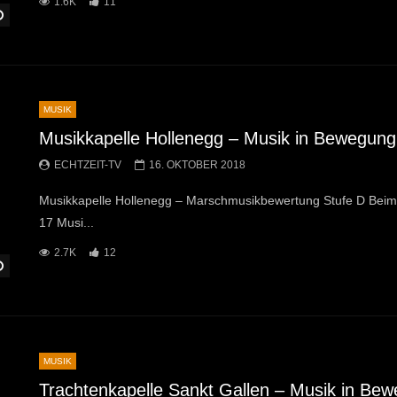
1.6K
11
Später Ansehen
MUSIK
Musikkapelle Hollenegg – Musik in Bewegung
ECHTZEIT-TV
16. OKTOBER 2018
Musikkapelle Hollenegg – Marschmusikbewertung Stufe D Beim
17 Musi...
2.7K
12
Später Ansehen
MUSIK
Trachtenkapelle Sankt Gallen – Musik in Be