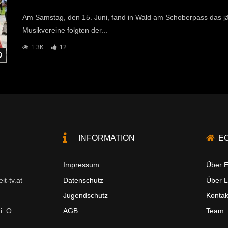
Am Samstag, den 15. Juni, fand in Wald am Schoberpass das jähr
Musikvereine folgten der...
1.3K
12
Später Ansehen
INFORMATION
E
Impressum
Über E
t-tv.at
Datenschutz
Über 
Jugendschutz
Kontak
i. O.
AGB
Team