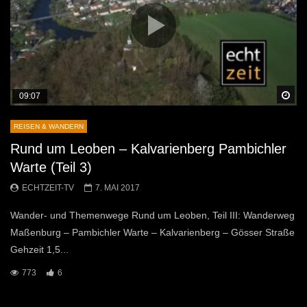
Sp
09:07
REISEN & WANDERN
Rund um Leoben – Kalvarienberg Pambichler
Warte (Teil 3)
ECHTZEIT-TV
7. MAI 2017
Wander- und Themenwege Rund um Leoben, Teil III: Wanderweg
Maßenburg – Pambichler Warte – Kalvarienberg – Gösser Straße
Gehzeit 1,5...
773
6