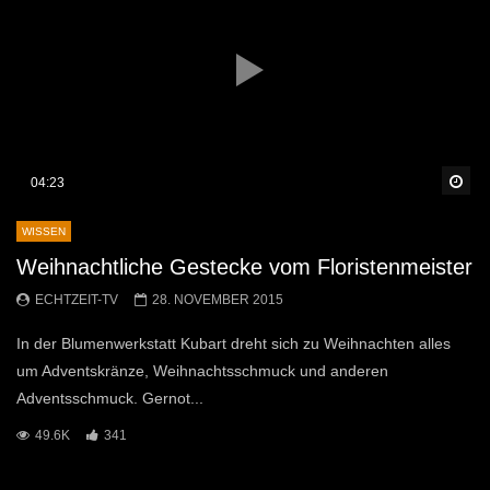
Sp
04:23
WISSEN
Weihnachtliche Gestecke vom Floristenmeister
ECHTZEIT-TV
28. NOVEMBER 2015
In der Blumenwerkstatt Kubart dreht sich zu Weihnachten alles
um Adventskränze, Weihnachtsschmuck und anderen
Adventsschmuck. Gernot...
49.6K
341