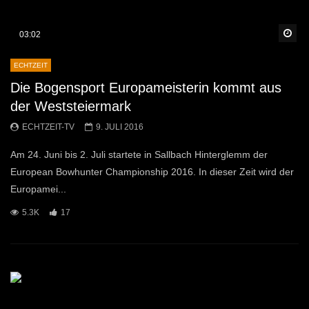
Sp
03:02
ECHTZEIT
Die Bogensport Europameisterin kommt aus
der Weststeiermark
ECHTZEIT-TV
9. JULI 2016
Am 24. Juni bis 2. Juli startete in Sallbach Hinterglemm der
European Bowhunter Championship 2016. In dieser Zeit wird der
Europamei...
5.3K
17