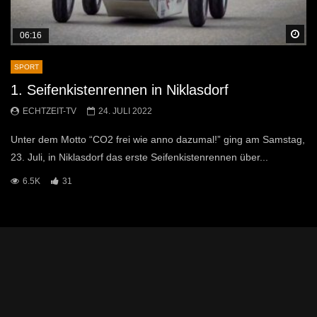
Sp
06:16
SPORT
1. Seifenkistenrennen in Niklasdorf
ECHTZEIT-TV
24. JULI 2022
Unter dem Motto “CO2 frei wie anno dazumal!” ging am Samstag,
23. Juli, in Niklasdorf das erste Seifenkistenrennen über...
6.5K
31