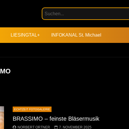
LIESINGTAL+
INFOKANAL St. Michael
IMO
ECHTZEIT FOTOGALERIE
BRASSIMO – feinste Bläsermusik
NORBERT ORTNER
7. NOVEMBER 2025