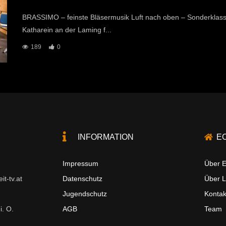
BRASSIMO – feinste Bläsermusik Luft nach oben – Sonderklasse 
Katharein an der Laming f...
189
0
INFORMATION
E
Impressum
Über E
t-tv.at
Datenschutz
Über 
Jugendschutz
Kontak
i. O.
AGB
Team