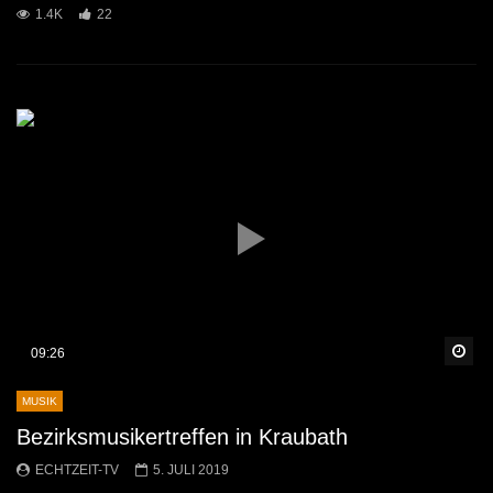
1.4K
22
Sp
09:26
MUSIK
Bezirksmusikertreffen in Kraubath
ECHTZEIT-TV
5. JULI 2019