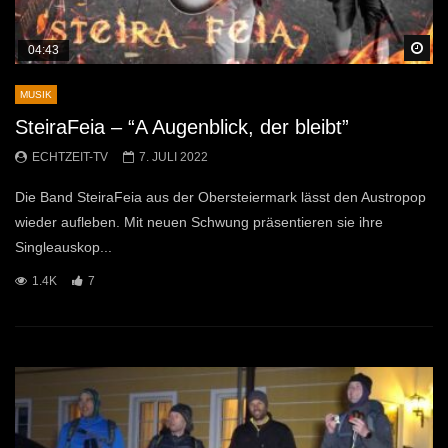
Sp
04:43
MUSIK
SteiraFeia – “A Augenblick, der bleibt”
ECHTZEIT-TV
7. JULI 2022
Die Band SteiraFeia aus der Obersteiermark lässt den Austropop
wieder aufleben. Mit neuen Schwung präsentieren sie ihre
Singleauskop...
1.4K
7