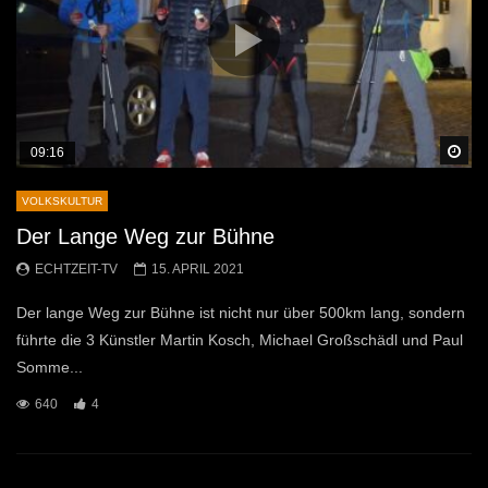
Sp
09:16
VOLKSKULTUR
Der Lange Weg zur Bühne
ECHTZEIT-TV
15. APRIL 2021
Der lange Weg zur Bühne ist nicht nur über 500km lang, sondern
führte die 3 Künstler Martin Kosch, Michael Großschädl und Paul
Somme...
640
4