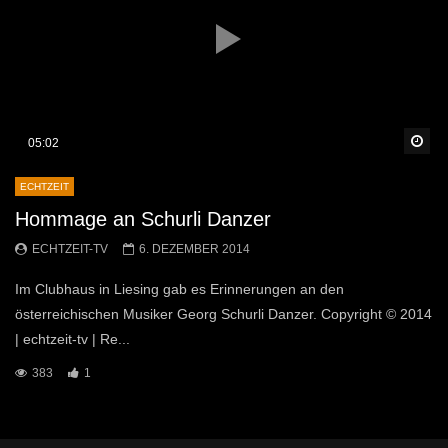
Sp
05:02
ECHTZEIT
Hommage an Schurli Danzer
ECHTZEIT-TV
6. DEZEMBER 2014
Im Clubhaus in Liesing gab es Erinnerungen an den
österreichischen Musiker Georg Schurli Danzer. Copyright © 2014
| echtzeit-tv | Re...
383
1