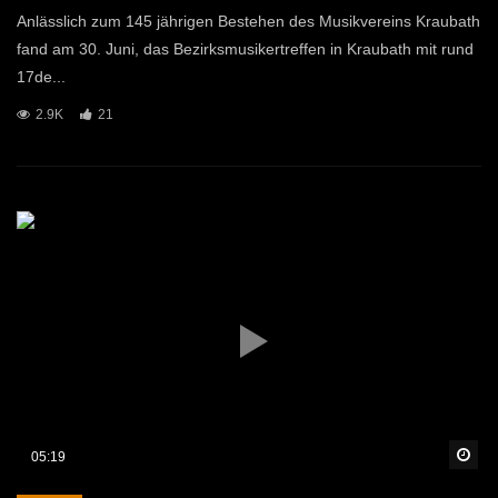
Anlässlich zum 145 jährigen Bestehen des Musikvereins Kraubath
fand am 30. Juni, das Bezirksmusikertreffen in Kraubath mit rund
17de...
2.9K
21
Sp
05:19