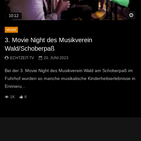
Sp
10:12
MUSIK
3. Movie Night des Musikverein
Wald/Schoberpaß
ECHTZEIT-TV
20. JUNI 2023
Bei der 3. Movie Night des Musikverein Wald am Schoberpaß im
Fuhrhof wurden so manche musikalische Kinderheitserlebnisse in
Erinneru...
1K
6