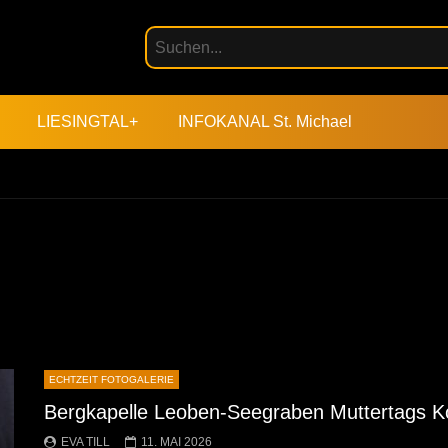
LIESINGTAL+
INFOKANAL St. Michael
ECHTZEIT FOTOGALERIE
Bergkapelle Leoben-Seegraben Muttertags K
EVA TILL
11. MAI 2026