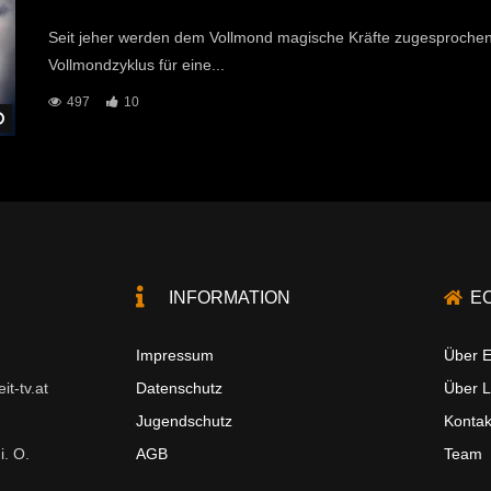
Seit jeher werden dem Vollmond magische Kräfte zugesprochen.
Vollmondzyklus für eine...
497
10
Später Ansehen
INFORMATION
E
Impressum
Über E
t-tv.at
Datenschutz
Über 
Jugendschutz
Kontak
i. O.
AGB
Team