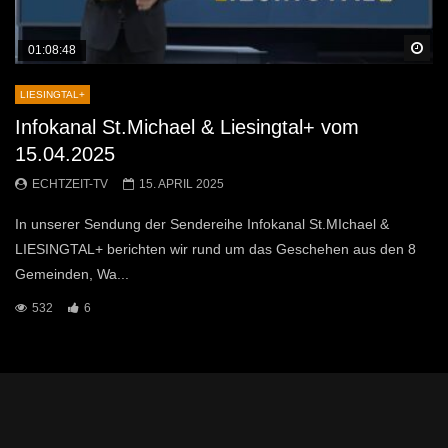
Sp
01:08:48
LIESINGTAL+
Infokanal St.Michael & Liesingtal+ vom
15.04.2025
ECHTZEIT-TV
15. APRIL 2025
In unserer Sendung der Sendereihe Infokanal St.MIchael &
LIESINGTAL+ berichten wir rund um das Geschehen aus den 8
Gemeinden, Wa...
532
6