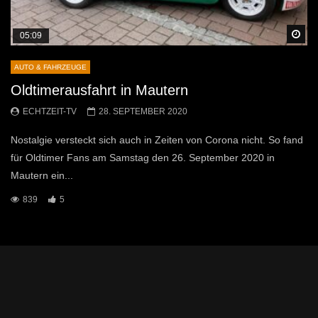
Sp
05:09
AUTO & FAHRZEUGE
Oldtimerausfahrt in Mautern
ECHTZEIT-TV
28. SEPTEMBER 2020
Nostalgie versteckt sich auch in Zeiten von Corona nicht. So fand
für Oldtimer Fans am Samstag den 26. September 2020 in
Mautern ein...
839
5