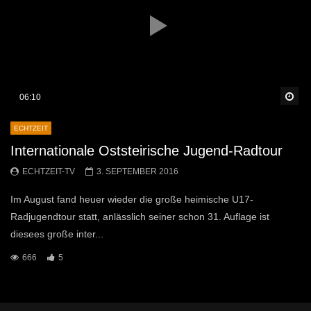
Sp
06:10
ECHTZEIT
Internationale Oststeirische Jugend-Radtour
ECHTZEIT-TV
3. SEPTEMBER 2016
Im August fand heuer wieder die große heimische U17-
Radjugendtour statt, anlässlich seiner schon 31. Auflage ist
diesees große inter...
666
5