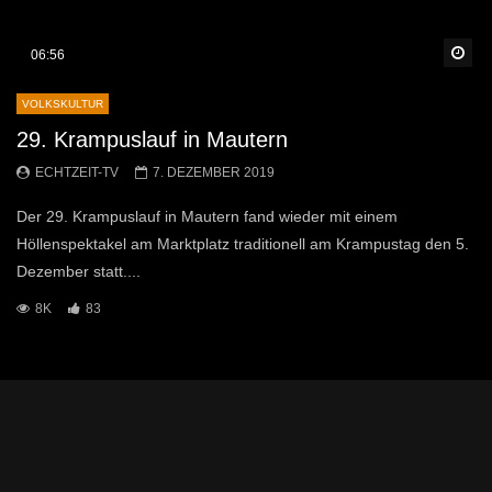
Sp
06:56
VOLKSKULTUR
29. Krampuslauf in Mautern
ECHTZEIT-TV
7. DEZEMBER 2019
Der 29. Krampuslauf in Mautern fand wieder mit einem
Höllenspektakel am Marktplatz traditionell am Krampustag den 5.
Dezember statt....
8K
83