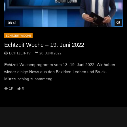
Sp
08:41
ECHTZEIT WOCHE
Echtzeit Woche – 19. Juni 2022
ECHTZEIT-TV
20. JUNI 2022
Echtzeit Wochenprogramm vom 13.-19. Juni 2022. Wir haben
wieder einige News aus den Bezirken Leoben und Bruck-
Mürzzuschlag zusammeng...
1K
0