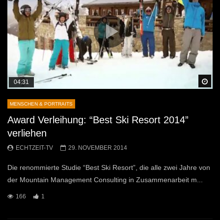
Sp
04:31
MENSCHEN & PORTRAITS
Award Verleihung: “Best Ski Resort 2014”
verliehen
ECHTZEIT-TV
29. NOVEMBER 2014
Die renommierte Studie “Best Ski Resort”, die alle zwei Jahre von
der Mountain Management Consulting in Zusammenarbeit m...
166
1