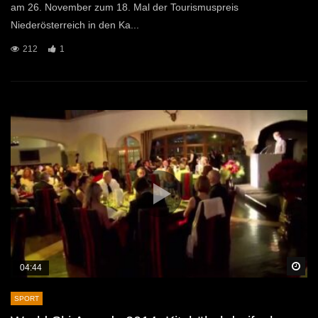
am 26. November zum 18. Mal der Tourismuspreis
Niederösterreich in den Ka...
212
1
Sp
04:44
SPORT