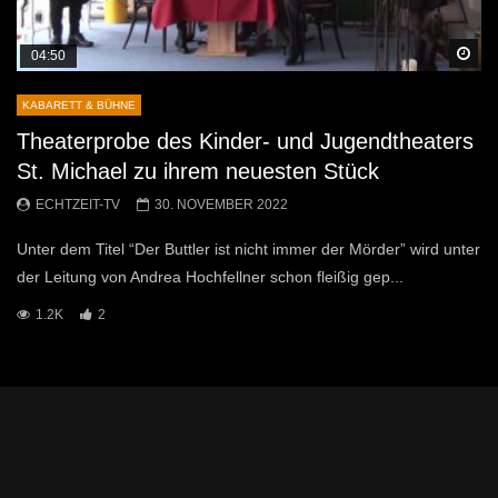
Sp
04:50
KABARETT & BÜHNE
Theaterprobe des Kinder- und Jugendtheaters
St. Michael zu ihrem neuesten Stück
ECHTZEIT-TV
30. NOVEMBER 2022
Unter dem Titel “Der Buttler ist nicht immer der Mörder” wird unter
der Leitung von Andrea Hochfellner schon fleißig gep...
1.2K
2