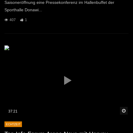
Saisoneröffnung eine Pressekonferenz im Hallenbuffet der
Sporthalle Donawi...
407
1
Sp
37:21
ECHTZEIT