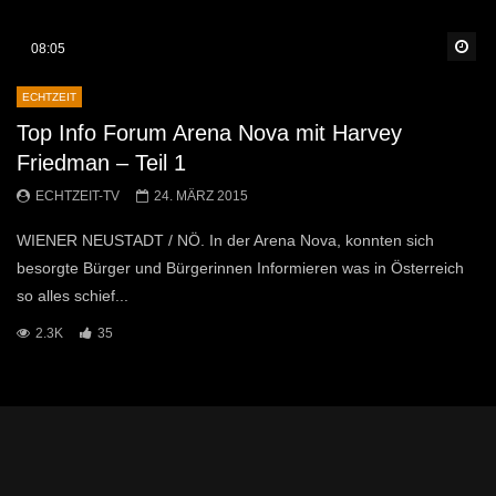
Sp
08:05
ECHTZEIT
Top Info Forum Arena Nova mit Harvey
Friedman – Teil 1
ECHTZEIT-TV
24. MÄRZ 2015
WIENER NEUSTADT / NÖ. In der Arena Nova, konnten sich
besorgte Bürger und Bürgerinnen Informieren was in Österreich
so alles schief...
2.3K
35