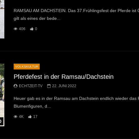
RAMSAU AM DACHSTEIN. Das 37.Frühlingsfest der Pferde ist Ös
gilt als eines der bede...
406
0
VOLKSKULTUR
Pferdefest in der Ramsau/Dachstein
ECHTZEIT-TV
22. JUNI 2022
Heuer gab es in der Ramsau am Dachstein endlich wieder das Frü
Blumenfiguren, d...
4K
17
Später Ansehen