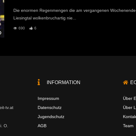
Die enormen Regenmengen die am vergangenen Wochenende 
Liesingtal wolkenbruchartig nie...
690
6
Später Ansehen
INFORMATION
E
Impressum
Über E
t-tv.at
Datenschutz
Über 
Jugendschutz
Kontak
i. O.
AGB
Team